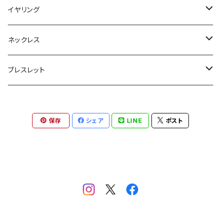
フープ
イヤリング
大ぶり
大ぶり
ネックレス
スタッド
小ぶり
ゴールド
ブレスレット
シンプル
小ぶり
シルバー
ゴールド
保存
シェア
LINE
ポスト
シルバー