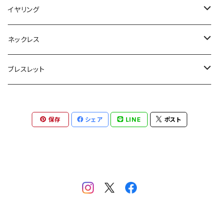
フープ
イヤリング
大ぶり
大ぶり
ネックレス
スタッド
小ぶり
ゴールド
ブレスレット
シンプル
小ぶり
シルバー
ゴールド
保存
シェア
LINE
ポスト
シルバー