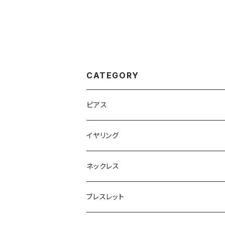
CATEGORY
ピアス
フープ
イヤリング
大ぶり
大ぶり
ネックレス
スタッド
小ぶり
ゴールド
ブレスレット